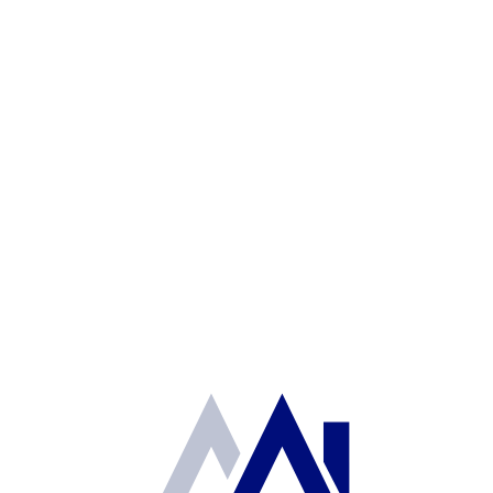
BOILER
TODOS
REMATE HABITABLE
VENDIDA
ADJUDICADA
PROCESO LITIGIOSO
COMPRAVENTA
Fecha (antigua a nueva)
No se encontraron propiedades
Agil Real Estate® 2026 -
Aviso de Privacidad