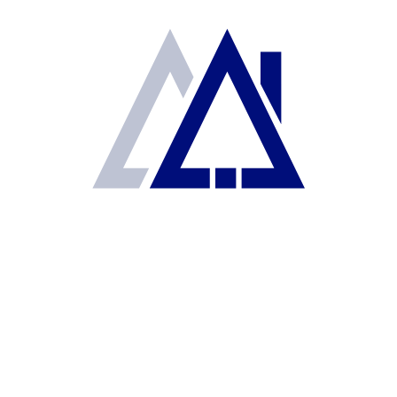
CASA EN BOSQUES DE ABETOS
$528,000
Los Heroes Tecamac, Ojo de Agua
Casa
Asesor Agil Real Estate
2
62 m
2
1
CONTADO
REMATE HABITABLE