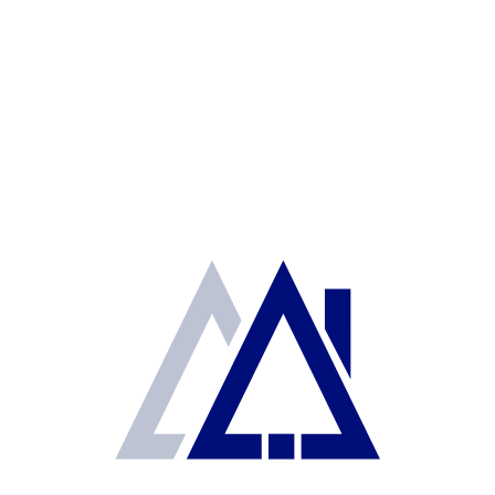
Bosques de Chihuahua
$1,990,000
Casa en Condominio
Asesor Agil Real Estate
2
125 m
3
3
REMATE HABITABLE
VENDIDA