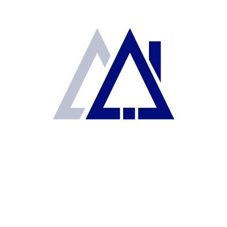
Asesor Agil Real Estate
2
65 m
2
1
CONTADO
PROCESO LITIGIOSO
VENDIDA