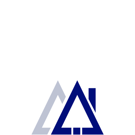
Bosques de Chihuahua
$1,990,000
Casa en Condominio
2
125 m
3