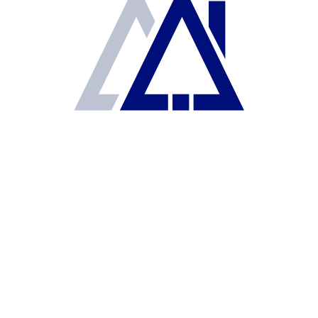
2,795 visitas
Casa en Real de Bosque
$840,000
Real del Bosque, Fuentes del Valle, Méx., México
Casa
2
100 m
2