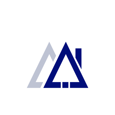
componentes electrónicos y desarrollo
de software.
Su arquitectura, arte, potencial turístico
y riquezas naturales son otros de los
factores que contribuyen a que comprar
un bien inmueble en Guadalajara sea
ideal para invertir en bienes raíces en
México independientemente del uso que
se le desee dar.
3- Monterrey